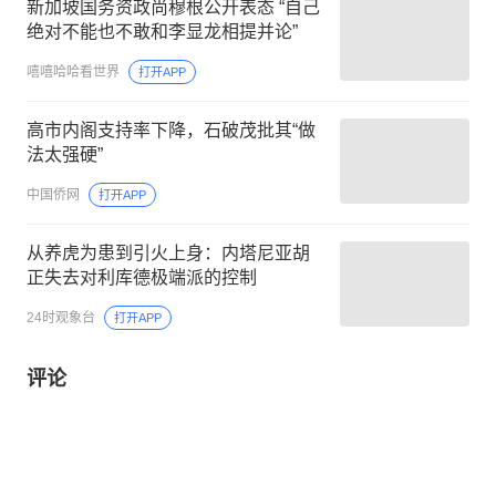
新加坡国务资政尚穆根公开表态 “自己
绝对不能也不敢和李显龙相提并论”
嘻嘻哈哈看世界
打开APP
高市内阁支持率下降，石破茂批其“做
法太强硬”
中国侨网
打开APP
从养虎为患到引火上身：内塔尼亚胡
正失去对利库德极端派的控制
24时观象台
打开APP
评论