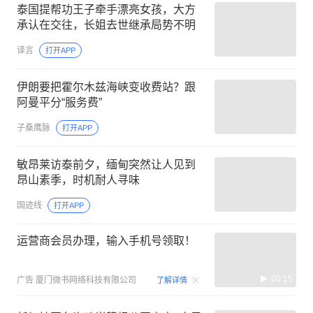
泰国提帮功王子牵手漂亮女孩，大方
承认在交往，长姐去世继承局势不明
译言
打开APP
伊朗要把霍尔木兹海峡变收费站？跟
阿曼平分“服务费”
子桑鹰脉
打开APP
敏昂莱访泰前夕，缅甸突然让人见到
昂山素季，时机耐人寻味
国迹线
打开APP
运营商会员办理，输入手机号领取！
00:15
广告
厦门微书网络科技有限公司
了解详情