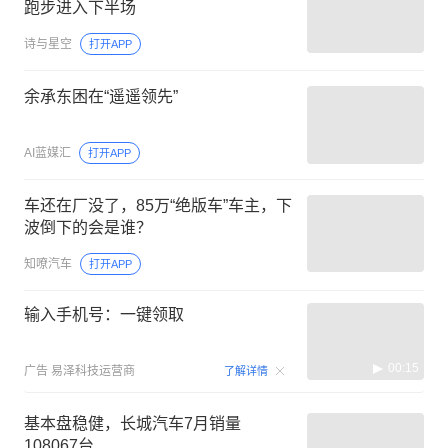
跑步进入下半场
诗与星空
打开APP
余承东困在“遥遥领先”
AI蓝媒汇
打开APP
车还在厂没了，85万“绝版车”车主，下
波倒下的会是谁？
知嘹汽车
打开APP
输入手机号：一键领取
00:15
广告
易泽科技运营商
了解详情
基本盘稳健，长城汽车7月销量
108067台