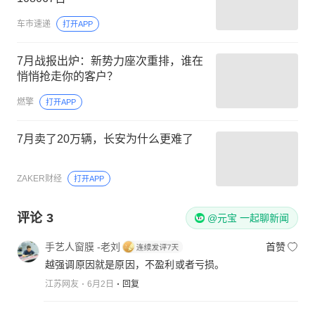
车市速递
打开APP
7月战报出炉：新势力座次重排，谁在
悄悄抢走你的客户？
燃擎
打开APP
7月卖了20万辆，长安为什么更难了
ZAKER财经
打开APP
评论
3
@元宝 一起聊新闻
手艺人窗膜 -老刘
首赞
越强调原因就是原因，不盈利或者亏损。
江苏网友
6月2日
回复