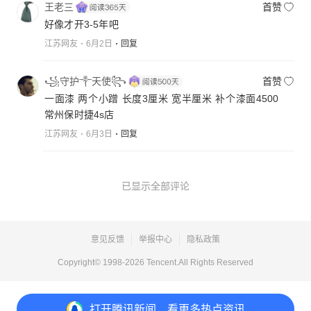
王老三
首赞
好像才开3-5年吧
江苏网友
6月2日
回复
꧁守护༒天使꧂
首赞
一面漆 两个小蹭 长度3厘米 宽半厘米 补个漆面4500
常州保时捷4s店
江苏网友
6月3日
回复
已显示全部评论
意见反馈
举报中心
隐私政策
Copyright© 1998-
2026
Tencent.All Rights Reserved
打开
腾讯新闻，看更多热点资讯