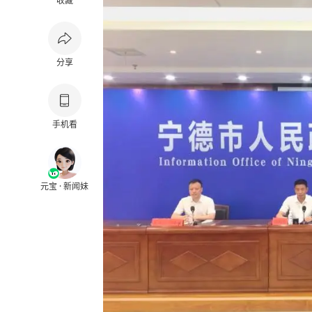
收藏
分享
手机看
元宝 · 新闻妹