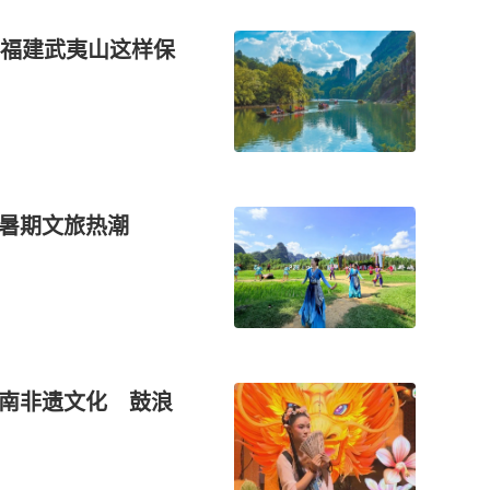
福建武夷山这样保
燃暑期文旅热潮
闽南非遗文化 鼓浪