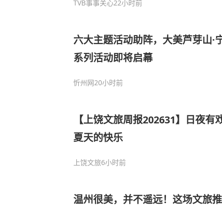
TVB事事关心
22小时前
六大主题活动助阵，大美芦芽山·
系列活动即将启幕
忻州网
20小时前
【上饶文旅周报202631】日夜
夏天的快乐
上饶文旅
6小时前
温州很美，并不遥远！这场文旅推