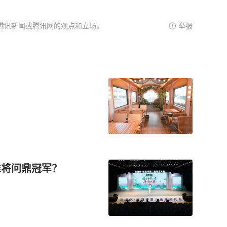
腾讯新闻或腾讯网的观点和立场。
举报
谁将问鼎冠军？