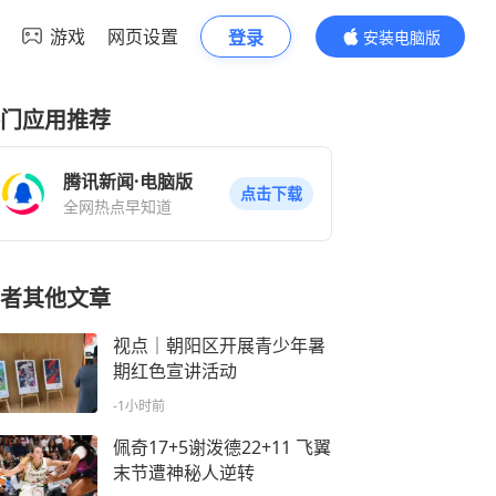
游戏
网页设置
登录
安装电脑版
内容更精彩
门应用推荐
腾讯新闻·电脑版
点击下载
全网热点早知道
者其他文章
视点｜朝阳区开展青少年暑
期红色宣讲活动
-1小时前
佩奇17+5谢泼德22+11 飞翼
末节遭神秘人逆转