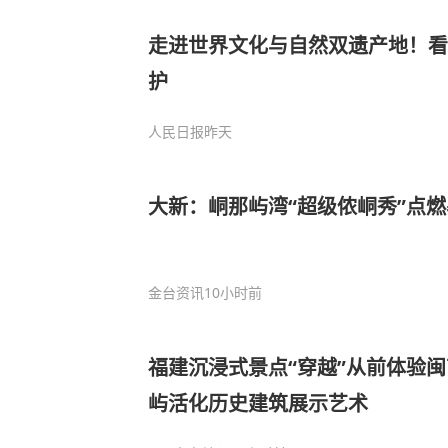
走进世界文化与自然双遗产地！看
护
人民日报
昨天
大新：峒那屿湾“超级侬峒秀”点
金台资讯
10小时前
福建沉浸式景点“穿越”从前体验
屿活化历史建筑展示艺术