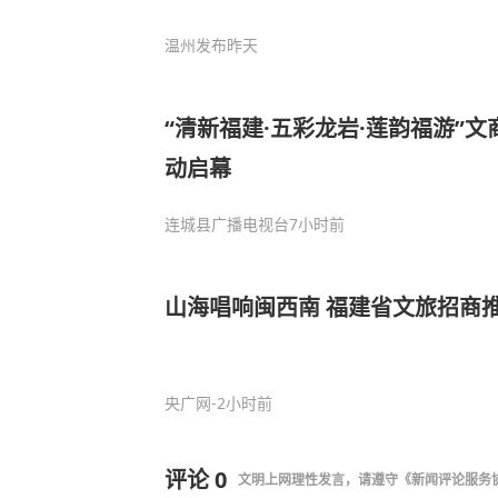
温州发布
昨天
“清新福建·五彩龙岩·莲韵福游”
动启幕
连城县广播电视台
7小时前
山海唱响闽西南 福建省文旅招商
央广网
-2小时前
评论
0
文明上网理性发言，请遵守
《新闻评论服务