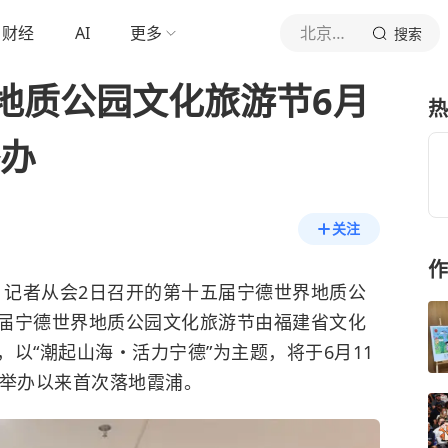
财经
AI
更多
北京青年报官网
搜索
地质公园文化旅游节6月
热
举办
关注
作
）记者从会2日召开的第十五届宁德世界地质公
届宁德世界地质公园文化旅游节由福建省文化
以“潮起山海・活力宁德”为主题，将于6月11
自举办以来首次落地霞浦。