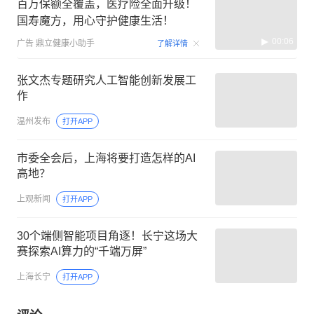
百万保额全覆盖，医疗险全面升级！
国寿魔方，用心守护健康生活！
00:06
广告
鼎立健康小助手
了解详情
张文杰专题研究人工智能创新发展工
作
温州发布
打开APP
市委全会后，上海将要打造怎样的AI
高地？
上观新闻
打开APP
30个端侧智能项目角逐！长宁这场大
赛探索AI算力的“千端万屏”
上海长宁
打开APP