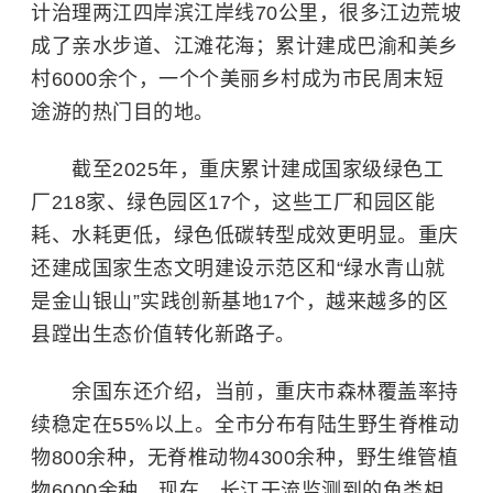
计治理两江四岸滨江岸线70公里，很多江边荒坡
成了亲水步道、江滩花海；累计建成巴渝和美乡
村6000余个，一个个美丽乡村成为市民周末短
途游的热门目的地。
截至2025年，重庆累计建成国家级绿色工
厂218家、绿色园区17个，这些工厂和园区能
耗、水耗更低，绿色低碳转型成效更明显。重庆
还建成国家生态文明建设示范区和“绿水青山就
是金山银山”实践创新基地17个，越来越多的区
县蹚出生态价值转化新路子。
余国东还介绍，当前，重庆市森林覆盖率持
续稳定在55%以上。全市分布有陆生野生脊椎动
物800余种，无脊椎动物4300余种，野生维管植
物6000余种。现在，长江干流监测到的鱼类相