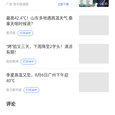
00:30
广告
快手极速版
立即下载
最高42.4℃！山东多地遇高温天气 桑
拿天啥时候退？
爱济南
打开APP
“烤”验又三天，下周降至2字头！清凉
有期！
极目新闻
打开APP
季夏高温又至，8月6日广州下午迎
40℃
南方都市报
打开APP
评论