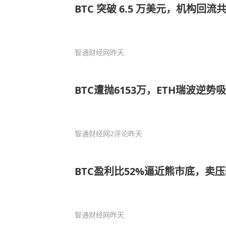
BTC 突破 6.5 万美元，机构回
智通财经网
昨天
BTC遭抛6153万，ETH瑞波逆势
智通财经网
2评论
昨天
BTC盈利比52%逼近熊市底，卖
智通财经网
昨天