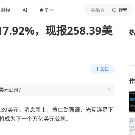
财经
AI
更多
金融界
搜索
.92%，现报258.39美
热
关注
作
美元公司？
8.39美元。消息面上，
黄仁勋
强调，光互连是下
尔将成为下一个万亿美元公司。