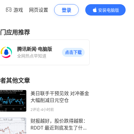
游戏
网页设置
登录
安装电脑版
内容更精彩
门应用推荐
腾讯新闻·电脑版
点击下载
全网热点早知道
者其他文章
美日联手干预见效 对冲基金
大幅削减日元空仓
2评论
-4小时前
财报越好，股价跌得越狠：
RDDT 最近到底发生了什