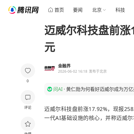
首页
要闻
北京
科技
迈威尔科技盘前涨17
元
金融界
2026-06-02 16:18
发布于
北京
0
问AI
·
黄仁勋为何看好迈威尔成为万亿
评论
迈威尔科技盘前涨17.92%，现报25
一代AI基础设施的核心，并称迈威