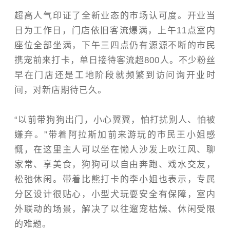
超高人气印证了全新业态的市场认可度。开业当
日为工作日，门店依旧客流爆满，上午11点室内
座位全部坐满，下午三四点仍有源源不断的市民
携宠前来打卡，单日接待客流超800人。不少粉丝
早在门店还是工地阶段就频繁到访
问询
开业时
间，对新店期待已久。
“以前带狗狗出门，小心翼翼，怕打扰别人、怕被
嫌弃。”带着阿拉斯加前来游玩的市民王小姐感
慨，在这里主人可以坐在懒人沙发上吹江风、聊
家常、享美食，狗狗可以自由奔跑、戏水交友，
松弛休闲。带着比熊打卡的李小姐也表示，专属
分区设计很贴心，小型犬玩耍安全有保障，室内
外联动的场景，解决了以往遛宠枯燥、休闲受限
的难题。