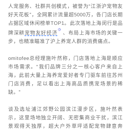
人宠服务、社群共创模式，被誉为“江浙沪宠物友
好天花板”，全网累计流量超5000万，各门店长期
占据区域休闲榜单TOP1。此次落地上海闵行是品
牌深耕
宠物友好经济
、布局上海市场的关键一
步，也精准瞄准了沪上养宠人群的消费痛点。
omitofee总经理施叶然称，门店落地上海是顺应
市场需求。“我们品牌三分之一核心客户来自上
海，此前大量上海养宠爱好者专门驱车前往苏州
门店消费，足以看出上海高品质携宠场景的稀
缺。”
谈及选址浦江郊野公园滨江漫步区，施叶然表
示，这里场地独立开阔、无密集商业干扰，滨江
景观得天独厚，超大户外草坪适配宠物肆意奔