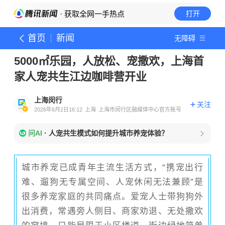
· 获取全网一手热点
打开
首页
新闻
无障碍
5000㎡乐园，人放松、宠撒欢，上海首
家人宠共生江边咖啡营开业
上海闵行
关注
2026年6月2日16:12
上海
上海市闵行区融媒体中心官方账号
问AI
·
人宠共生模式如何提升城市养宠体验？
城市养宠已成青年主流生活方式，“携宠出行
难、遛狗无专属空间、人宠休闲无法兼顾”是
很多养宠家庭的共同痛点。爱宠人士带狗狗外
出消费，常遇旁人侧目、商家劝退、无处撒欢