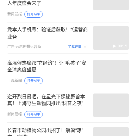
人年度盛会来了
新闻晨报
打开APP
凭本人手机号：验证后获取！#运营商
业务
00:15
广告
云启创想运营商
了解详情
高温催热魔都“它经济”！让“毛孩子”安
全清爽度盛夏
上观新闻
打开APP
避开烈日暴晒，在星光下探秘野兽本
真！上海野生动物园推出“科普之夜”
新闻晨报
打开APP
长春市动植物公园出招了！解暑“凉”