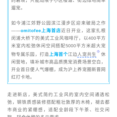
的窘境，只能局限于小区楼道、街边绿地简单
遛宠。
如今浦江郊野公园滨江漫步区迎来破局之作
——
omitofee上海首店
近日开业，这家扎根
闵浦大桥下的美式工业风咖啡厅，以400平方
米室内松弛休闲空间搭配5000平方米超大宠
物专属乐园，打造
上海首个
江边
人宠共生
休
闲营地，填补城市高品质携宠消费场景空白，
开业首日便人气爆棚，成为沪上养宠圈新晋网
红打卡地。
走进新店，美式简约工业风的室内空间通透松
弛，钢铁质感装修搭配粗壮敦厚的木椅，褪去都
市商业的紧绷感，适配全龄段下午茶、社交闲