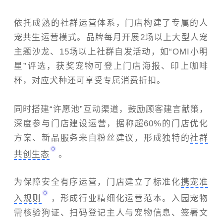
依托成熟的社群运营体系，门店构建了专属的人
宠共生运营模式。品牌每月开展2场以上大型人宠
主题沙龙、15场以上社群自发活动，如“OMI小明
星”评选，获奖宠物可登上门店海报、印上咖啡
杯，对应犬种还可享受专属消费折扣。
同时搭建“许愿池”互动渠道，鼓励顾客建言献策，
深度参与门店建设运营，据称超60%的门店优化
方案、新品服务来自粉丝建议，形成独特的
社群
共创生态
。
为保障安全有序运营，门店建立了标准化
携宠准
入规则
，形成行业精细化运营范本。入园宠物
需核验狗证、扫码登记主人与宠物信息、签署文