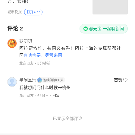
方，安排！
城市晚报
打开APP
评论
2
@元宝 一起聊新闻
鹅叨叨
阿拉帮侬忙，有问必有答！阿拉上海的专属帮帮社
区
有啥需要，尽管来问
北京网友
5分钟前
半闲且乐
首赞
我就想问问什么时候来杭州
浙江网友
6月4日
回复
已显示全部评论