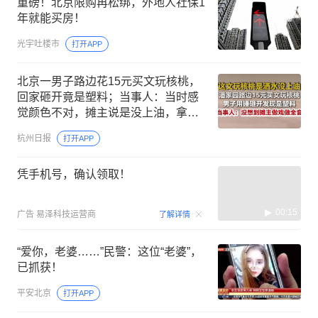
重磅！北京限购再松绑，外地人社保1
年就能买房！
光宇吐楼市
打开APP
北京一男子路边花15元买文玩核桃，
回家砸开竟是塑料；当事人：当时感
觉颜色不对，摊主说是没上油，拿回
去晒几天就好，没想到她做戏做全套
杭州日报
打开APP
凭手机号，确认领取！
00:15
广告
易泽科技运营商
了解详情
“爱你，老婆……”民警：这位“老婆”，
已抓获！
平安北京
打开APP