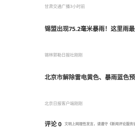
甘肃交通广播
3小时前
锡盟出现75.2毫米暴雨！这里雨
锡林郭勒日报社
刚刚
北京市解除雷电黄色、暴雨蓝色预
北京日报客户端
刚刚
评论
0
文明上网理性发言，请遵守
《新闻评论服务