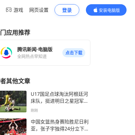
游戏
网页设置
登录
安装电脑版
内容更精彩
门应用推荐
腾讯新闻·电脑版
点击下载
全网热点早知道
者其他文章
U17国足点球淘汰阿根廷河
床队，挺进明日之星冠军杯
决赛
刚刚
中国女篮热身赛险胜尼日利
亚，张子宇独得24分立下头