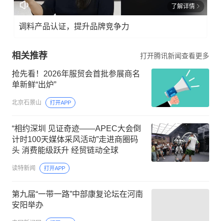
了解详情
调料产品认证，提升品牌竞争力
相关推荐
打开腾讯新闻查看更多
抢先看！2026年服贸会首批参展商名
单新鲜“出炉”
北京石景山
打开APP
“相约深圳 见证奇迹——APEC大会倒
计时100天媒体采风活动”走进商圈码
头 消费能级跃升 经贸链动全球
读特新闻
打开APP
第九届“一带一路”中部康复论坛在河南
安阳举办