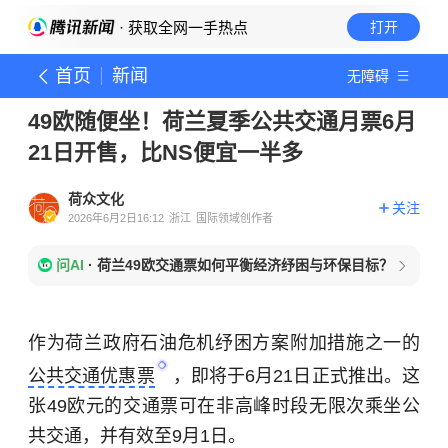
· 获取全网一手热点
打开
首页
新闻
无障碍
49欧随便坐！荷兰夏季公共交通月票6月
21日开售，比NS便宜一半多
荷众文化
关注
2026年6月2日16:12
浙江
国际领域创作者
问AI
·
荷兰49欧交通票如何平衡经济纾困与环保目标？
作为荷兰政府石油危机纾困方案附加措施之一的
公共交通优惠票
，即将于6月21日正式推出。这
张49欧元的交通票可在非高峰时段无限次乘坐公
共交通，并有效至9月1日。