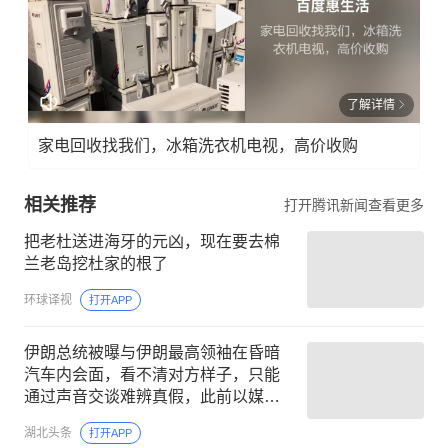
了解详情
家电回收找我们，冰箱洗衣机电视，高价收购
相关推荐
打开腾讯新闻查看更多
把老杜送进海牙的元凶，现在要去棉
兰老岛挖杜家的根了
环球译视
打开APP
伊朗总统被曝与伊朗最高领袖在昏暗
汽车内会面，看不清对方样子，只能
通过声音交谈难辨真假，此前以媒称
穆杰塔巴处于极度危急状态随时会死
湖北头条
打开APP