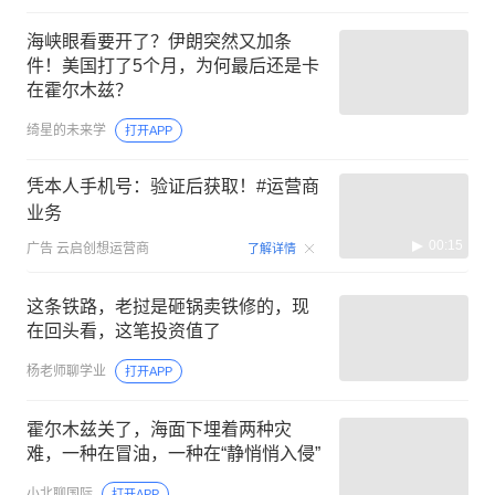
海峡眼看要开了？伊朗突然又加条
件！美国打了5个月，为何最后还是卡
在霍尔木兹？
绮星的未来学
打开APP
凭本人手机号：验证后获取！#运营商
业务
00:15
广告
云启创想运营商
了解详情
这条铁路，老挝是砸锅卖铁修的，现
在回头看，这笔投资值了
杨老师聊学业
打开APP
霍尔木兹关了，海面下埋着两种灾
难，一种在冒油，一种在“静悄悄入侵”
小北聊国际
打开APP