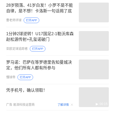
28岁陨落、41岁白发！小罗不是不能
自律，是不想！卡洛斯一句话揭了底
曹老师评球
打开APP
1分钟2球逆转！U17国足2-1勒沃库森
赵松源传射+孔玺诺破门
亚欧足球追踪者
打开APP
罗马诺：巴萨在等罗德里告知曼城决
定，他们所有人都有所参与
懂球帝
打开APP
凭手机号，确认领取！
00:15
广告
易泽科技运营商
了解详情