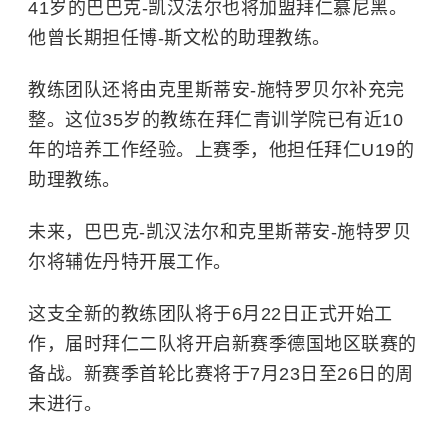
41岁的巴巴克-凯汉法尔也将加盟拜仁慕尼黑。
他曾长期担任博-斯文松的助理教练。
教练团队还将由克里斯蒂安-施特罗贝尔补充完
整。这位35岁的教练在拜仁青训学院已有近10
年的培养工作经验。上赛季，他担任拜仁U19的
助理教练。
未来，巴巴克-凯汉法尔和克里斯蒂安-施特罗贝
尔将辅佐丹特开展工作。
这支全新的教练团队将于6月22日正式开始工
作，届时拜仁二队将开启新赛季德国地区联赛的
备战。新赛季首轮比赛将于7月23日至26日的周
末进行。