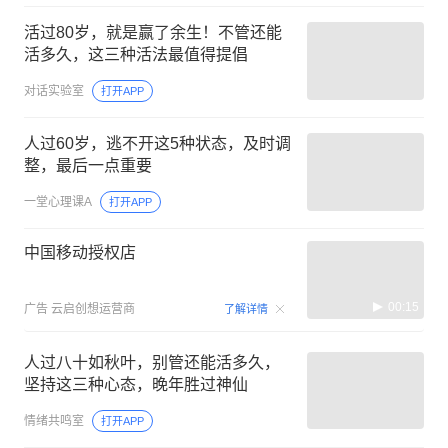
活过80岁，就是赢了余生！不管还能
活多久，这三种活法最值得提倡
对话实验室
打开APP
人过60岁，逃不开这5种状态，及时调
整，最后一点重要
一堂心理课A
打开APP
中国移动授权店
00:15
广告
云启创想运营商
了解详情
人过八十如秋叶，别管还能活多久，
坚持这三种心态，晚年胜过神仙
情绪共鸣室
打开APP