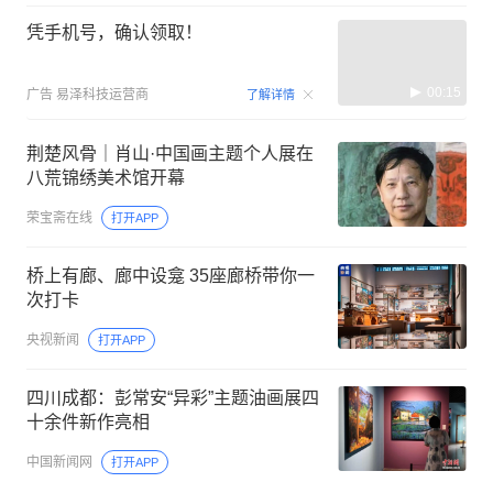
凭手机号，确认领取！
00:15
广告
易泽科技运营商
了解详情
荆楚风骨｜肖山·中国画主题个人展在
八荒锦绣美术馆开幕
荣宝斋在线
打开APP
桥上有廊、廊中设龛 35座廊桥带你一
次打卡
央视新闻
打开APP
四川成都：彭常安“异彩”主题油画展四
十余件新作亮相
中国新闻网
打开APP