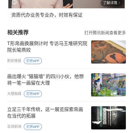
了解详情
资质代办业务专业办，时效有保证
相关推荐
打开腾讯新闻查看更多
T形帛画换展倒计时 专访马王堆研究院
院长喻燕姣
新民晚报
打开APP
画出爆火 “猫猫墙” 的四川小伙，他想
将一笔一画留在大理
大理融媒
打开APP
立足三千年传统，这一展览探索帛画
在当代的拓展
澎湃新闻
打开APP