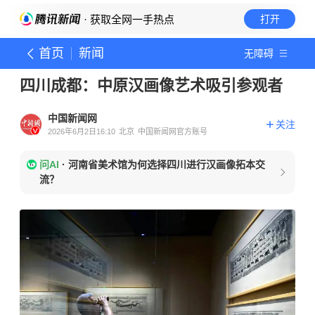
· 获取全网一手热点
打开
首页
新闻
无障碍
四川成都：中原汉画像艺术吸引参观者
中国新闻网
关注
2026年6月2日16:10
北京
中国新闻网官方账号
问AI
·
河南省美术馆为何选择四川进行汉画像拓本交
流？