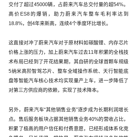
交付了超过45000辆，占蔚来汽车总交付量的超54%。
高价ES8的爆销，助力蔚来汽车整车毛利率达到
18.8%，创4年来新高，连续4个季度环比增长。
这直接对冲了蔚来汽车对于原材料如
碳酸锂
、内存芯片
价格上涨的压力，加上蔚来汽车过去11年积累的全栈技
术布局已经到了开花结果期，其自研的全球首颗车规级
5纳米高阶智驾芯片、整车全域操作系统、天行智能底
盘等智能汽车核心技术均实现量产上车，进一步降低了
对第三方供应商的依赖，实现了技术降本。
另外，蔚来汽车“其他销售业务”逐步成为长期利润增长
点。售后服务板块占据其他销售业务40%的营收占比，
积累了极高的用户信任和付费意愿，已经形成体系化竞