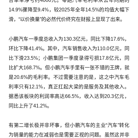
合单车净亏约4000元。零跑汽车毛利率从去年同期的
14.9%骤降至9.4%，较2025年全年14.5%的均值大幅下
滑，“以价换量”的必然代价终究在财报上显现了出来。
小鹏汽车一季度总收入为130.3亿元，同比下降17.6%，
环比下降41.4%。其中，汽车销售收入为110.0亿元，同
比下滑23.5%；小鹏集团一季度录得亏损17.8亿元，同
比扩大168.7%。但小鹏汽车手里有一张不错的王牌，就
是20.6%的毛利率。不过需要注意的是，这之中汽车毛
利率只有12.1%，真正扛起大梁的是服务及其他收入。
据悉该板块的利润率高达66.5%，收入达到20.3亿元，
同比上升了41.2%。
有第二增长极并非坏事，但小鹏汽车的主业“汽车”转化
为销量的能力在减弱也是需要正视的问题。虽然这并非