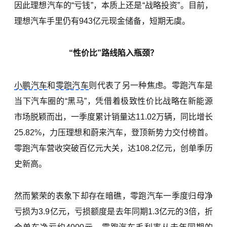
因此理想汽车的“亏钱”，本质上还是“战略投资”。目前，
理想汽车手里仍有943亿元现金储备，短期无虞。
“性价比”路线陷入瓶颈？
小鹏汽车
和
零跑汽车
则代表了另一种焦虑。零跑汽车是
当下汽车圈的“黑马”，凭借着极致性价比战略在新能源
市场脱颖而出，一季度累计销量达11.02万辆，同比增长
25.82%，力压理想和蔚来汽车，登顶新势力交付榜首。
零跑汽车营收突破百亿元大关，达108.2亿元，创单季历
史新高。
然而繁荣的表象下却存在暗礁，零跑汽车一季度归母净
亏损为3.9亿元，亏损额度是去年同期1.3亿元的3倍，折