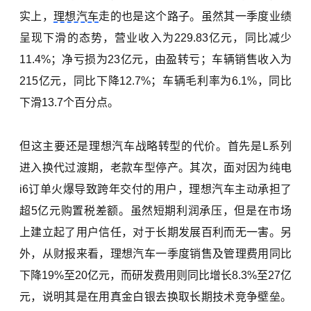
实上，
理想汽车
走的也是这个路子。虽然其一季度业绩
呈现下滑的态势，营业收入为229.83亿元，同比减少
11.4%；净亏损为23亿元，由盈转亏；车辆销售收入为
215亿元，同比下降12.7%；车辆毛利率为6.1%，同比
下滑13.7个百分点。
但这主要还是理想汽车战略转型的代价。首先是L系列
进入换代过渡期，老款车型停产。其次，面对因为纯电
i6订单火爆导致跨年交付的用户，理想汽车主动承担了
超5亿元购置税差额。虽然短期利润承压，但是在市场
上建立起了用户信任，对于长期发展百利而无一害。另
外，从财报来看，理想汽车一季度销售及管理费用同比
下降19%至20亿元，而研发费用则同比增长8.3%至27亿
元，说明其是在用真金白银去换取长期技术竞争壁垒。