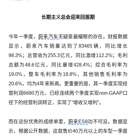
长期主义总会迎来回报期
今年一季度，
蔚来汽车
无疑是最耀眼的存在。财报数据
显示，蔚来汽车销量达到了83465辆，同比增长
98.3%；总营收为255.3亿元，同比激增112.2%；毛利
总额为48.6亿元，同比暴增428.4%；综合毛利率为
19.0%，整车毛利率为18.8%，其他销售毛利率为
20.6%，均为4年来新高。更重要的是，其一季度实现经
营利润6680万元，已经连续两个季度实现non-GAAP口
径下的经营利润转正，实现了“增收又增利”。
而在这份优秀的成绩单里，
蔚来ES8
功不可没。数据显
示，根据公开数据，这款售价40万元以上的车型一季度