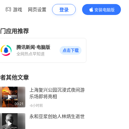
游戏
网页设置
登录
安装电脑版
内容更精彩
门应用推荐
腾讯新闻·电脑版
点击下载
全网热点早知道
者其他文章
上海复兴公园沉浸式夜间游
乐场即将亮相
00:21
-6小时前
永和豆浆创始人林炳生逝世