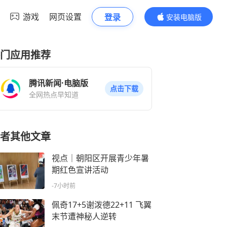
游戏
网页设置
登录
安装电脑版
内容更精彩
门应用推荐
腾讯新闻·电脑版
点击下载
全网热点早知道
者其他文章
视点｜朝阳区开展青少年暑
期红色宣讲活动
-7小时前
佩奇17+5谢泼德22+11 飞翼
末节遭神秘人逆转