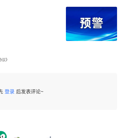
协议》
先
登录
后发表评论~