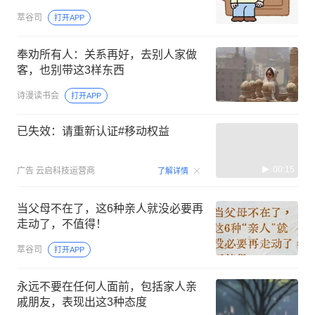
萃谷司
打开APP
奉劝所有人：关系再好，去别人家做
客，也别带这3样东西
诗漫读书会
打开APP
已失效：请重新认证#移动权益
00:15
广告
云启科技运营商
了解详情
当父母不在了，这6种亲人就没必要再
走动了，不值得！
萃谷司
打开APP
永远不要在任何人面前，包括家人亲
戚朋友，表现出这3种态度