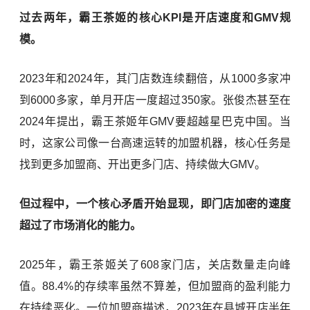
过去两年，霸王茶姬的核心KPI是开店速度和GMV规
模。
2023年和2024年，其门店数连续翻倍，从1000多家冲
到6000多家，单月开店一度超过350家。张俊杰甚至在
2024年提出，霸王茶姬年GMV要超越星巴克中国。当
时，这家公司像一台高速运转的加盟机器，核心任务是
找到更多加盟商、开出更多门店、持续做大GMV。
但过程中，一个核心矛盾开始显现，即门店加密的速度
超过了市场消化的能力。
2025年，霸王茶姬关了608家门店，关店数量走向峰
值。88.4%的存续率虽然不算差，但加盟商的盈利能力
在持续恶化。一位加盟商描述，2023年在县城开店半年