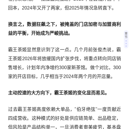
回本，2024年又开了两家，但2025年情况急转直下。
换言之，数据狂飙之下，被掩盖的门店加密与加盟商利
益的平衡，开始成为严峻挑战。
章
节
霸王茶姬显然意识到了这一点。几个月前张俊杰说，霸
王茶姬2026年将放缓国内扩张步伐，将重点转向同店销
售增长，计划年内净增约300家新茶馆。做个对比，300
家的开店目标，几乎相当于2024年两个月的开店量。
主动控速的大方向下，霸王茶姬的变化显而易见。
过去霸王茶姬高度依赖大单品，"伯牙绝弦"一度贡献近
四成营收。这种模式的好处是供应链简单、出品稳定，
但风险是产品结构单一，一旦消费者审美疲劳，基本盘