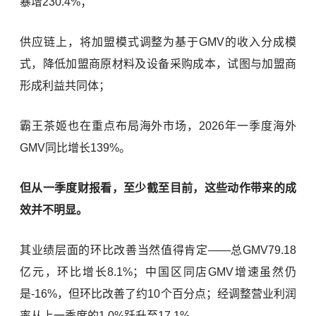
暴增230.4%；
供应链上，将加盟模式调整为基于GMV的收入分成模
式，降低加盟商原材料及设备采购成本，试图与加盟商
形成利益共同体；
霸王茶姬
也在重点布局海外市场，2026年一季度海外
GMV同比增长139%。
但从一季度财报看，至少截至目前，这些动作带来的成
效并不明显。
其业绩层面的环比改善当然值得肯定——总GMV79.18
亿元，环比增长8.1%；中国区同店GMV增速虽然仍
是-16%，但环比改善了约10个百分点；经调整营业利润
率从上一季度的1.0%跃升至17.1%。