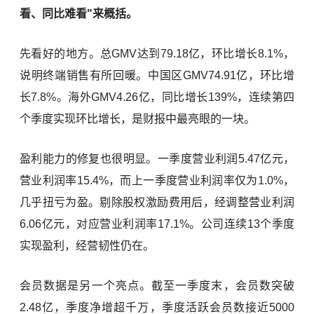
看、同比难看"来概括。
先看好的地方。总GMV达到79.18亿，环比增长8.1%，
说明终端销售有所回暖。中国区GMV74.91亿，环比增
长7.8%。海外GMV4.26亿，同比增长139%，连续第四
个季度实现环比增长，是财报中最亮眼的一块。
盈利能力的修复也很明显。一季度营业利润5.47亿元，
营业利润率15.4%，而上一季度营业利润率仅为1.0%，
几乎扭亏为盈。剔除股权激励费用后，经调整营业利润
6.06亿元，对应营业利润率17.1%。公司连续13个季度
实现盈利，经营韧性仍在。
会员数据是另一个亮点。截至一季度末，会员数突破
2.48亿，季度净增超千万，季度活跃会员数接近5000