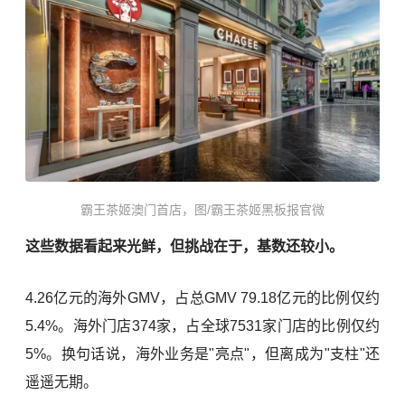
霸王茶姬澳门首店，图/霸王茶姬黑板报官微
这些数据看起来光鲜，但挑战在于，基数还较小。
4.26亿元的海外GMV，占总GMV 79.18亿元的比例仅约
5.4%。海外门店374家，占全球7531家门店的比例仅约
5%。换句话说，海外业务是"亮点"，但离成为"支柱"还
遥遥无期。