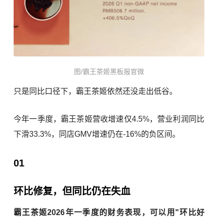
图/霸王茶姬黑板报官微
只是同比口径下，霸王茶姬依然还没走出低谷。
今年一季度，霸王茶姬营收增速仅4.5%，营业利润同比
下滑33.3%，同店GMV增速仍在-16%的负区间。
01
环比修复，但同比仍在失血
霸王茶姬2026年一季度的财务表现，可以用"环比好