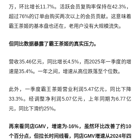
万，环比增长11.7%。活跃会员复购率保持在42.3%，
超过76%的订单由购买两次以上的会员贡献。这意味着
霸王茶姬的基本盘也还在，老用户没有大规模流失。
但同比数据暴露了霸王茶姬的真实压力。
营收35.46亿元，同比增长4.5%，而2025年一季度的增
速是35.4%。一年之间，增速从高位跌落至个位数。
此外，一季度霸王茶姬营业利润5.47亿元，同比下降
33.3%。经调整净利润5.07亿元，上年同期为6.77亿
元，同比下滑约25%。
再来看同店GMV，增速为-16%，虽然环比改善了约10
个百分点，但拉长时间线看，同店GMV增速从2024年四