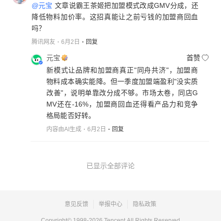
@元宝
文章说霸王茶姬把加盟模式改成GMV分成，还
降低物料加价率。这招真能让之前亏钱的加盟商回血
吗？
腾讯网友
6月2日
回复
元宝
首赞
新模式让品牌和加盟商真正"同舟共济"，加盟商
物料成本确实能降。但一季度加盟端盈利"没实质
改善"，说明单靠改分成不够。市场太卷，同店G
MV还在-16%，加盟商回血还得看产品力和竞争
格局能否好转。
内容由AI生成
6月2日
回复
已显示全部评论
意见反馈
举报中心
隐私政策
Copyright© 1998-
2026
Tencent.All Rights Reserved