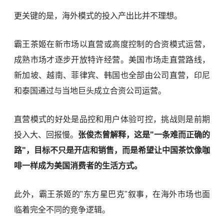
更关键的是，海外模式的投入产出比并不理想。
霸王茶姬在新市场以直营或高度控制的合资模式运营，
成熟市场才逐步开放特许经营。美国市场走直营路线，
新加坡、越南、菲律宾、韩国也全部由公司直营，印尼
和泰国通过与当地巨头成立合资公司运营。
直营模式的好处是品控和用户体验可控，挑战则是前期
投入大、回报慢。
张俊杰曾解释，这是"一条难而正确的
路"，目标不只是开店和销售，而是希望让中国茶饮像咖
啡一样成为美国消费者的生活方式。
此外，霸王茶姬的"东方星巴克"叙事，在海外市场也面
临着完全不同的竞争逻辑。