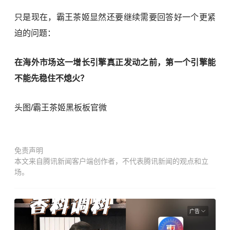
只是现在，霸王茶姬显然还要继续需要回答好一个更紧
迫的问题：
在海外市场这一增长引擎真正发动之前，第一个引擎能
不能先稳住不熄火？
头图/霸王茶姬黑板板官微
免责声明
本文来自腾讯新闻客户端创作者，不代表腾讯新闻的观点和立
场。
广告