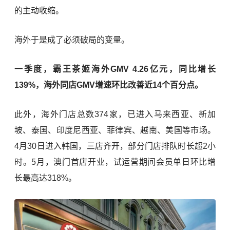
的主动收缩。
海外于是成了必须破局的变量。
一季度，霸王茶姬海外GMV 4.26亿元，同比增长
139%，海外同店GMV增速环比改善近14个百分点。
此外，海外门店总数374家，已进入马来西亚、新加
坡、泰国、印度尼西亚、菲律宾、越南、美国等市场。
4月30日进入韩国，三店齐开，部分门店排队时长超2小
时。5月，澳门首店开业，试运营期间会员单日环比增
长最高达318%。