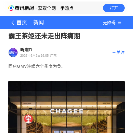
· 获取全网一手热点
打开
首页
新闻
无障碍
霸王茶姬还未走出阵痛期
听潮TI
关注
2026年6月2日16:05
广东
同店GMV连续六个季度为负。