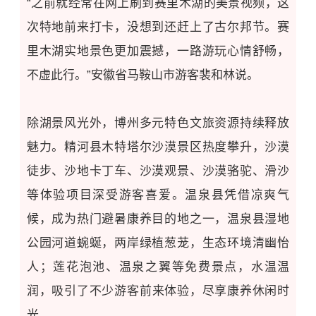
“之前就
经常
在网上刷到
赛里木湖
的美景视频，这
次特地前来打卡，没想到还赶上了古尔邦节。赛
里木湖
实地景色更加震撼
，一路游玩心情舒畅
，
不虚此行
。”安徽省马鞍山市游客裴和林说。
除湖景风光外，博州多元特色文旅资源持续释放
魅力。
精河县木特塔尔沙漠景区
热度攀升，
沙漠
徒步、沙地卡丁车、沙漠观景、沙漠骆驼、
滑沙
等体验项目深受游客喜爱。温泉县凭借凉爽气
候，成为热门避暑康养目的地之一，温泉县湿地
公园河道蜿蜒，两岸绿植葱茏，生态环境清幽怡
人；莲花
泡池
、温泉之翼等免费景点，
水温温
润
，
吸引了不少游客前来体验，尽享康养休闲时
光。