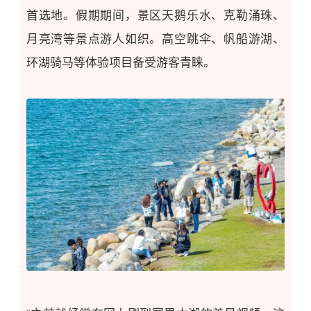
首选地
。假期期间，景区天鹅乐水、克勒涌珠、
月亮湾等景点游人如织。
高空跳伞、帆船游湖、
环湖骑马等体验项目
备受游客青睐
。