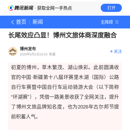
· 获取全网一手热点
打开
首页
新闻
无障碍
长尾效应凸显！博州文旅体商深度融合
博州发布
关注
2026年6月2日16:02
新疆
初夏的博州，草木繁茂、湖山焕彩。
此前
圆满收
官的中国·新疆第十八届环赛里木湖（国际）公路
自行车赛暨中国自行车运动骑游大会（以下简称
“环湖赛”），凭借一路美景收获了全网关注，提升
了博州文旅品牌知名度
，也为
2026
年古尔邦节提
前
积蓄人气
。