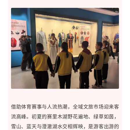
借助体育赛事与人流热潮，
全域文旅市场
迎来客
流高峰。
初夏的
赛里木湖
野花遍地、绿草如茵，
雪山、蓝天与澄澈湖水交相辉映，是
游客出游的