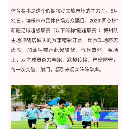
体育赛事是这个假期
拉动
文旅市场的主力军。
5月
31日，
博乐市市民体育场
万众瞩目
，
2026“同心杯”
新疆足球超级联赛（以下简称“疆超联赛”）博州队
主场迎战塔城队的赛事精彩开赛。比赛现场座无
虚席，加油呐喊声此起彼伏，气氛热烈。赛场
上，双方球员奋力奔跑、默契传接、严密防守，
每一次突破、射门，都引来观众阵阵掌声。