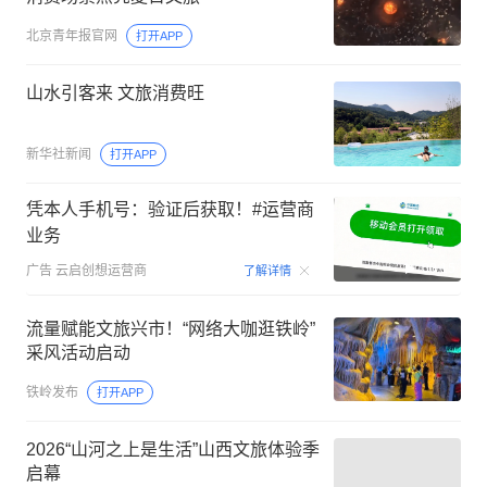
北京青年报官网
打开APP
山水引客来 文旅消费旺
新华社新闻
打开APP
凭本人手机号：验证后获取！#运营商
业务
00:15
广告
云启创想运营商
了解详情
流量赋能文旅兴市！“网络大咖逛铁岭”
采风活动启动
铁岭发布
打开APP
2026“山河之上是生活”山西文旅体验季
启幕