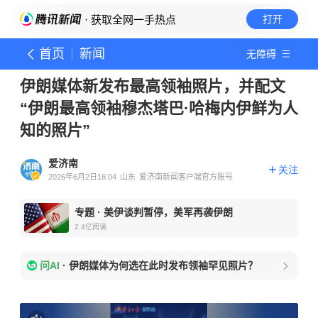
· 获取全网一手热点
打开
首页
新闻
无障碍
伊朗媒体新发布最高领袖照片，并配文
“伊朗最高领袖穆杰塔巴·哈梅内伊鲜为人
知的照片”
爱济南
关注
2026年6月2日16:04
山东
爱济南新闻客户端官方账号
专题
·
美伊谈判暂停，美军再袭伊朗
2.4亿
阅读
问AI
·
伊朗媒体为何选在此时发布领袖罕见照片？