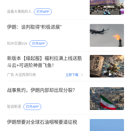
追着大事跑的人
打开APP
伊朗：谈判取得“积极进展”
杭州交通918
打开APP
新版本【缘起服】福利拉满上线送筋
斗云+可进阶神兽飞鱼！
00:19
广告
大话西游归来
立即下载
战事焦灼，伊朗内部却出现分裂？
智说新语
打开APP
伊朗想要对全球石油咽喉要道征税