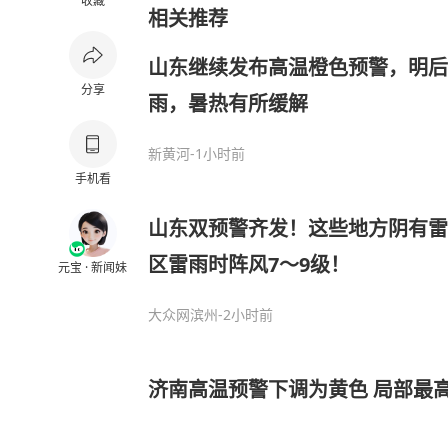
收藏
相关推荐
山东继续发布高温橙色预警，明后
分享
雨，暑热有所缓解
新黄河
-1小时前
手机看
山东双预警齐发！这些地方阴有雷
区雷雨时阵风7～9级！
元宝 · 新闻妹
大众网滨州
-2小时前
济南高温预警下调为黄色 局部最高