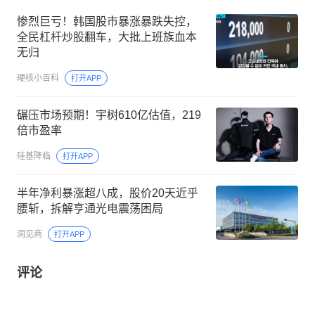
惨烈巨亏！韩国股市暴涨暴跌失控，
全民杠杆炒股翻车，大批上班族血本
无归
硬核小百科
打开APP
碾压市场预期！宇树610亿估值，219
倍市盈率
硅基降临
打开APP
半年净利暴涨超八成，股价20天近乎
腰斩，拆解亨通光电震荡困局
洞见商
打开APP
评论