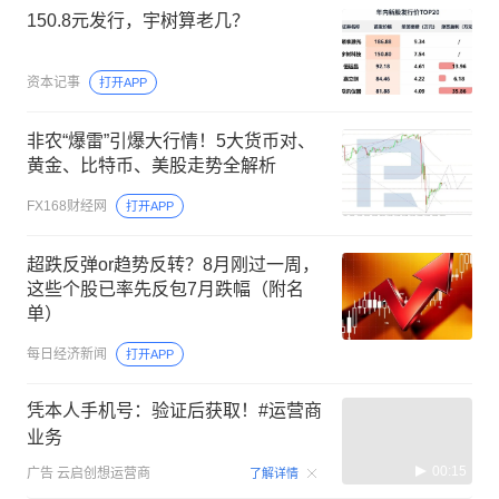
150.8元发行，宇树算老几？
资本记事
打开APP
非农“爆雷”引爆大行情！5大货币对、
黄金、比特币、美股走势全解析
FX168财经网
打开APP
超跌反弹or趋势反转？8月刚过一周，
这些个股已率先反包7月跌幅（附名
单）
每日经济新闻
打开APP
凭本人手机号：验证后获取！#运营商
业务
00:15
广告
云启创想运营商
了解详情