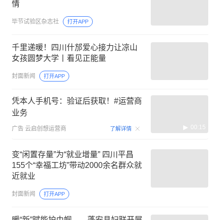
情
毕节试验区杂志社
打开APP
千里递暖！四川什邡爱心接力让凉山
女孩圆梦大学丨看见正能量
封面新闻
打开APP
凭本人手机号：验证后获取！#运营商
业务
00:15
广告
云启创想运营商
了解详情
变“闲置存量”为“就业增量” 四川平昌
155个“幸福工坊”带动2000余名群众就
近就业
封面新闻
打开APP
暖“新”赋能护巾帼——蓬安县妇联开展