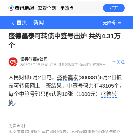
· 获取全网一手热点
打开
首页
新闻
无障碍
盛德鑫泰可转债中签号出炉 共约4.31万
个
证券时报e公司
关注
2026年6月2日16:01
广东
证券时报旗下《e公司》官方账号
人民财讯6月2日电，
盛德鑫泰
(300881)6月2日披
露可转债网上中签结果，中签号码共有43105个，
每个中签号码只能认购10张（1000元）
盛德转
债
。
免责声明
本文来自腾讯新闻客户端创作者，不代表腾讯新闻的观点和立