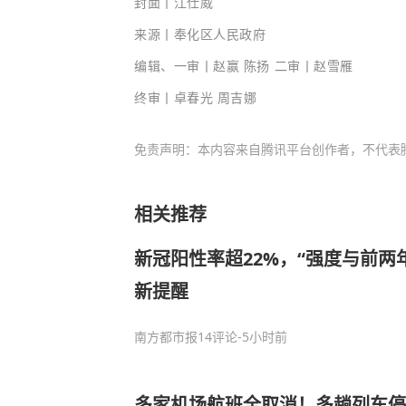
封面
丨江仕威
来源
丨
奉化区人民政府
编辑、一审丨
赵赢 陈扬
二审
丨赵雪雁
终审丨卓春光 周吉娜
免责声明：本内容来自腾讯平台创作者，不代表
相关推荐
新冠阳性率超22%，“强度与前两
新提醒
南方都市报
14评论
-5小时前
多家机场航班全取消！多趟列车停