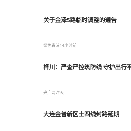
关于金泽5路临时调整的通告
绿色青浦
14小时前
桦川：严查严控筑防线 守护出行
央广网
昨天
大连金普新区土四线封路延期