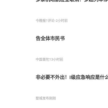
今晚报
1评论
-2小时前
告全体市民书
中国普陀
13小时前
非必要不外出！Ⅰ级应急响应是什
婺城发布
刚刚