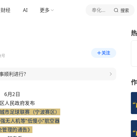
财经
AI
更多
奉化发布
搜索
热
关注
账号
事顺利进行？
作
6月2日
区人民政府发布
城市足球联赛（宁波赛区）
强无人机等“低慢小”航空器
全管理的通告》