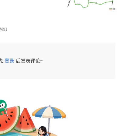
协议》
先
登录
后发表评论~