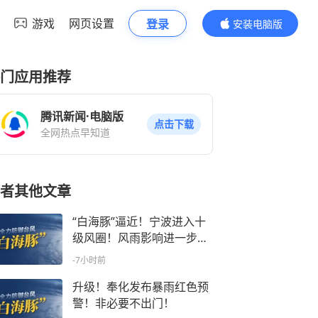
游戏
网页设置
登录
安装电脑版
内容更精彩
门应用推荐
腾讯新闻·电脑版
点击下载
全网热点早知道
者其他文章
“白海豚”逼近！宁波进入十
级风圈！风雨影响进一步增
强
-7小时前
升级！奉化发布暴雨红色预
警！非必要不出门！