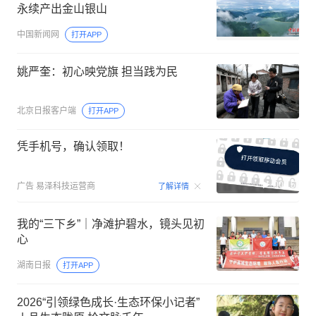
永续产出金山银山
中国新闻网
打开APP
姚严奎：初心映党旗 担当践为民
北京日报客户端
打开APP
凭手机号，确认领取！
00:15
广告
易泽科技运营商
了解详情
我的“三下乡”｜净滩护碧水，镜头见初
心
湖南日报
打开APP
2026“引领绿色成长·生态环保小记者”