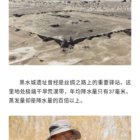
黑水城遗址曾经是
丝绸之路
上的重要驿站。这
里地处极端干旱荒漠带，年均降水量只有37毫米，
蒸发量却是降水量的百倍以上。