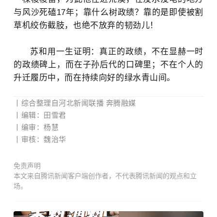
与风沙死磕17年；靠什么树政绩？靠的是即使被割
草机绞伤截肢，也绝不放弃的韧劲儿！
苏和用一生证明：真正的政绩，不在显赫一时
的政绩碑上，而在子孙后代的口碑里；不在个人的
升迁履历中，而在持续向好的绿水青山间。
丨综合整理自
河北新闻联播 奔腾融媒
丨编
辑
：田雪君
丨编审：杨慧
丨
审核：魏治华
免责声明
本文来自腾讯新闻客户端创作者，不代表腾讯新闻的观点和立
场。