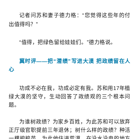
记者问苏和妻子德力格：“您觉得这些年的付
出值得吗？”
“值得，把绿色留给娃娃们。”
德力格说。
冀时评——把“潜绩”写进大漠 把政绩留在人
心
功成不必在我，功成必定有我。苏和用17年植
绿大漠的坚守，生动回答了政绩观的三个根本问
题。
为谁树政绩？为家乡百姓，为此苏和可以放弃
正厅级官职提前三年退休；树什么样的政绩？种活
一棵梭梭苗，为此他住进荒漠，在没水没电的地方