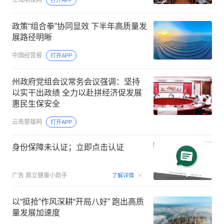
政策“组合拳”协同显效 下半年高质量发
展路径明晰
中国经营报
打开APP
州政府党组会议常务会议强调：坚持
以实干出政绩 全力以赴拼经济促发展
惠民生保安全
云南楚雄网
打开APP
身份保障未认证；立即点击认证
00:15
广告
鼎立健康小助手
了解详情
以“挺抢”作风深耕“开局八好” 跑出高质
量发展加速度