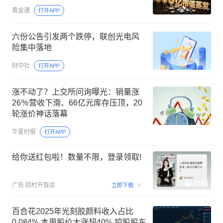
黄金通
打开APP
六份公告引发两个跌停，联创光电风
险集中落地
财中社
打开APP
涨不动了？上交所问询曝光：销量涨
26％营收下滑、66亿元库存压顶，20
轮涨价神话落幕
华夏时报
打开APP
给你送红包啦！数量不限，登录领取!
00:44
广告
回村开饭店
立即下载
百合花2025年光刻胶颜料收入占比
0.084% 本周股价大涨超40% 控股股东