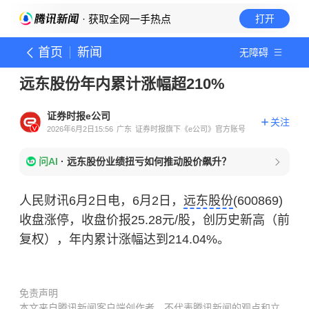
· 获取全网一手热点
打开
首页
新闻
无障碍
远东股份年内累计涨幅超210%
证券时报e公司
关注
2026年6月2日15:56
广东
证券时报旗下《e公司》官方账号
问AI
·
远东股份业绩扭亏如何推动股价飙升？
人民财讯6月2日电，6月2日，
远东股份
(600869)
收盘涨停，收盘价报25.28元/股，创历史新高（前
复权），年内累计涨幅达到214.04%。
免责声明
本文来自腾讯新闻客户端创作者，不代表腾讯新闻的观点和立