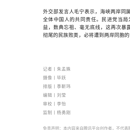
外交部发言人毛宁表示，海峡两岸同
全体中国人的共同责任。民进党当局
益，数典忘祖、毫无底线，这再次暴露
彻尾的民族败类，必将遭到两岸同胞的
记者丨朱孟姝
摄像
丨毕跃
排版丨
季靳玮
编辑丨
刘莹
审校丨
李怡
监制丨
杨勇刚
免责声明：本内容来自腾讯平台创作者，不代表