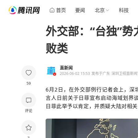
首页
要闻
北京
科技
外交部：“台独”
败类
直新闻
2026-06-02 15:53
发布于
广东
深圳卫视直新闻
59
6月2日，在外交部例行记者会上，深
言人日前关于日菲宣布启动海域划界
日菲此举予以肯定，并质疑大陆对相关
评论