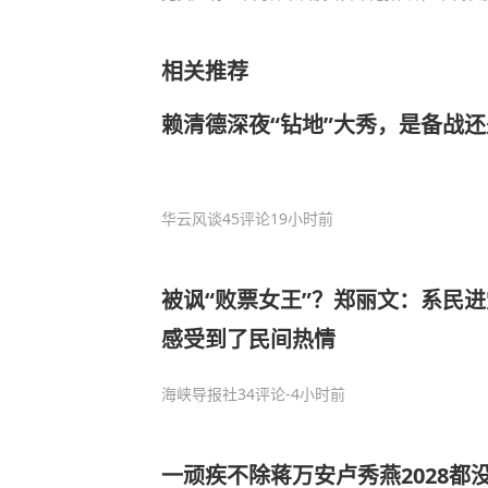
相关推荐
赖清德深夜“钻地”大秀，是备战
华云风谈
45评论
19小时前
被讽“败票女王”？郑丽文：系民
感受到了民间热情
海峡导报社
34评论
-4小时前
一顽疾不除蒋万安卢秀燕2028都