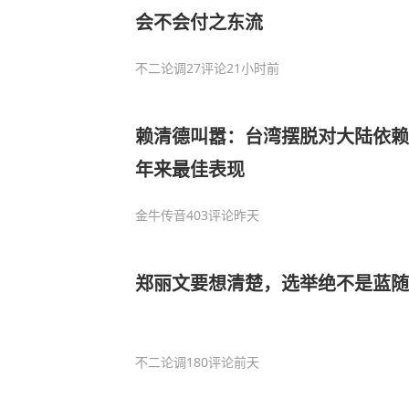
会不会付之东流
不二论调
27评论
21小时前
赖清德叫嚣：台湾摆脱对大陆依赖
年来最佳表现
金牛传音
403评论
昨天
郑丽文要想清楚，选举绝不是蓝随
不二论调
180评论
前天