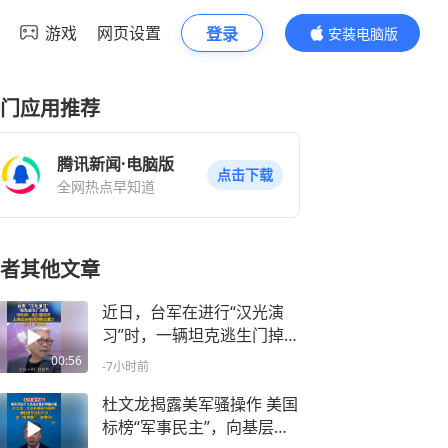
游戏
网页设置
登录
安装电脑版
内容更精彩
门应用推荐
腾讯新闻·电脑版
点击下载
全网热点早知道
者其他文章
近日，台军在进行“汉光演
习”时，一辆坦克逃生门掉
落，台军退役将领帅化民表
00:56
-7小时前
示，没有一点点备战的实际
工作，装甲车都是越战时期
杜文龙揭露美军骚操作 美国
的
标榜“军事民主”，向基层士