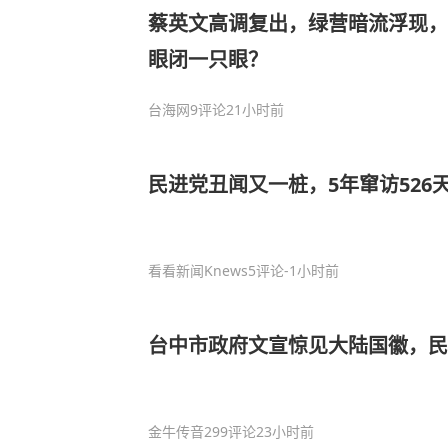
蔡英文高调复出，绿营暗流浮现，
眼闭一只眼？
台海网
9评论
21小时前
民进党丑闻又一桩，5年窜访526天
看看新闻Knews
5评论
-1小时前
台中市政府文宣惊见大陆国徽，
金牛传音
299评论
23小时前