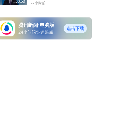
兵众筹攻打伊朗的方案，时
00:53
-7小时前
事评论员杜文龙指出，这实
为美军高层在掩饰战略困
境，所谓集思广益，不过是
腾讯新闻·电脑版
黔驴技穷的遮羞布
点击下载
24小时陪你追热点