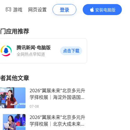
游戏
网页设置
登录
安装电脑版
内容更精彩
门应用推荐
腾讯新闻·电脑版
点击下载
全网热点早知道
者其他文章
2026“翼展未来”北京多元升
学择校展｜海淀外国语国际
二四高三学生范融融: 在寻
07-08
找自己的路上
2026“翼展未来”北京多元升
学择校展｜北京大成未来学