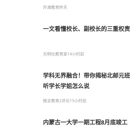
外滩教育
昨天
一文看懂校长、副校长的三重权责
光明社教育家
14小时前
学科无界融合！带你揭秘北邮元班特
听学长学姐怎么说
微言教育
2评论
15小时前
内蒙古一大学一期工程8月底竣工