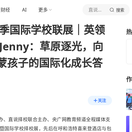
财经
AI
更多
直说择校
搜索
”夏季国际学校联展｜英领
热
Jenny：草原逐光，向
蒙孩子的国际化成长答
作
关注
主办、直说择校联合主办、央广网教育频道全程媒体支
论坛暨国际学校择校展，先后在呼和浩特喜来登酒店与包