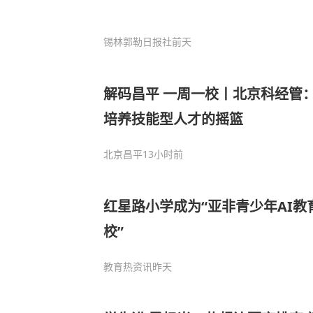
锡林郭勒日报社
前天
解码昌平 一周一校丨北京科经管
培养技能型人才的摇篮
北京昌平
13小时前
红星路小学成为“亚非青少年AI
校”
教育热资讯
昨天