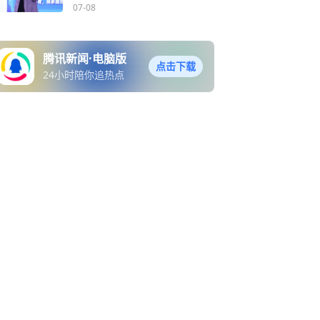
校总校长依兰：循天性而
07-08
育，择多路而行
腾讯新闻·电脑版
点击下载
24小时陪你追热点