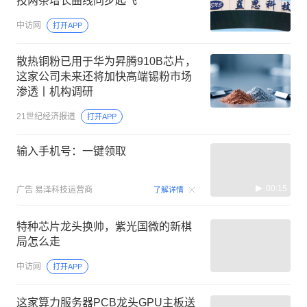
技两条增长曲线同步起飞
中访网
打开APP
散热铜粉已用于华为昇腾910B芯片，
这家公司未来还将加快高端锡粉市场
渗透丨机构调研
21世纪经济报道
打开APP
输入手机号：一键领取
00:15
广告
易泽科技运营商
了解详情
特种芯片龙头换帅，紫光国微的新棋
局怎么走
中访网
打开APP
这家算力服务器PCB龙头GPU主板送