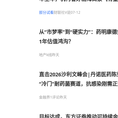
“估值驱动”转向“业绩+全球化兑
部分试看
财联社V说
07-12
有丰富的长效多肽类创新药的开发
从“市梦率”到“硬实力”：药明康德
1年估值鸿沟？
地产k线
昨天
直击2026沙利文峰会|丹诺医药
“冷门”耐药菌赛道，抗感染刚需
金融界
1评论
昨天
目标达成，东方证券推动可持续金