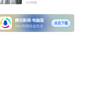
产业链边际回暖
-5小时前
腾讯新闻·电脑版
点击下载
24小时陪你追热点