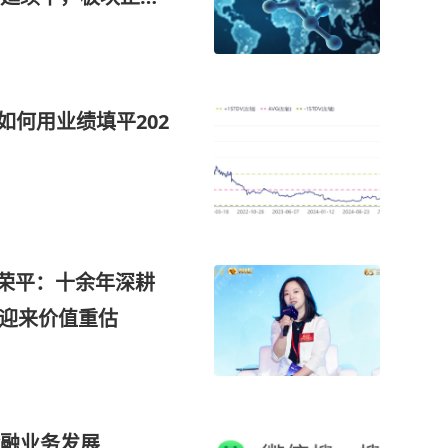
现驱动”，这家公司拥
经验
如何用业绩填平202
陈荣平：十余年深耕
正迎来价值重估
融业务发展