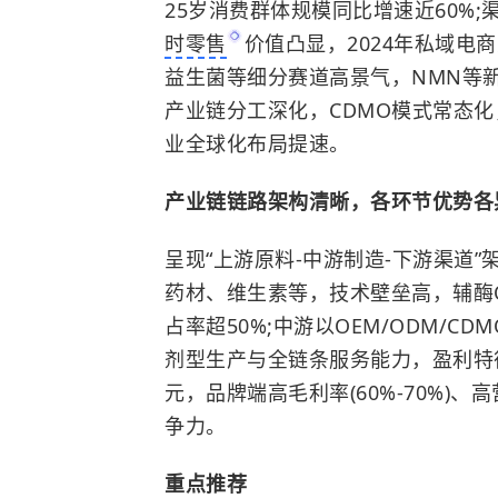
25岁消费群体规模同比增速近60%
时零售
价值凸显，2024年私域电
益生菌等细分赛道高景气，NMN等
产业链分工深化，CDMO模式常态化，
业全球化布局提速。
产业链链路架构清晰，各环节优势各
呈现“上游原料-中游制造-下游渠道
药材、维生素等，技术壁垒高，
辅酶
占率超50%;中游以OEM/ODM/CD
剂型生产与全链条服务能力，盈利特征
元，品牌端高毛利率(60%-70%)
争力。
重点推荐