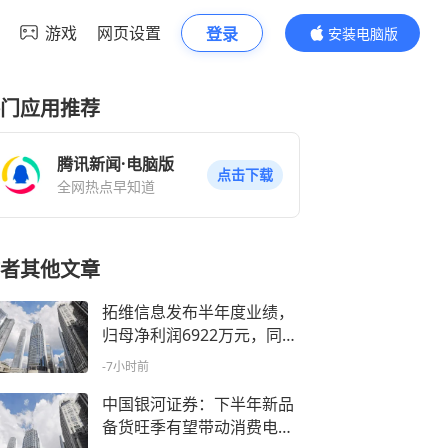
游戏
网页设置
登录
安装电脑版
内容更精彩
门应用推荐
腾讯新闻·电脑版
点击下载
全网热点早知道
者其他文章
拓维信息发布半年度业绩，
归母净利润6922万元，同比
下降12.16%
-7小时前
中国银河证券：下半年新品
备货旺季有望带动消费电子