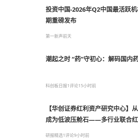
投资中国-2026年Q2中国最活跃机
期重磅发布
第一新声
前天
潮起之时 “药”守初心：解码国内
科创板日报
1评论
15小时前
【华创证券红利资产研究中心】从
成为低波压舱石——多行业联合红
研报精选
1评论
9小时前