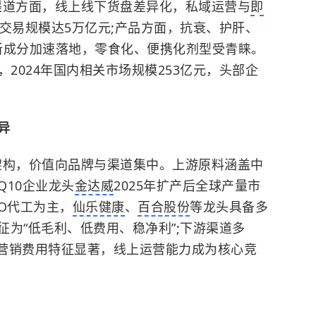
;渠道方面，线上线下货盘差异化，私域运营与
即
商交易规模达5万亿元;产品方面，抗衰、护肝、
新成分加速落地，零食化、便携化剂型受青睐。
2024年国内相关市场规模253亿元，头部企
异
”架构，价值向品牌与渠道集中。上游原料涵盖中
Q10
企业龙头
金达威
2025年扩产后全球产量市
MO代工为主，
仙乐健康
、
百合股份
等龙头具备多
为“低毛利、低费用、稳净利”;下游渠道多
、高营销费用特征显著，线上运营能力成为核心竞