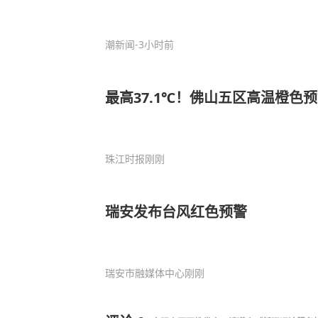
潮新闻
-3小时前
最高37.1℃！佛山五区高温橙色
珠江时报
刚刚
瑞安发布台风红色预警
瑞安市融媒体中心
刚刚