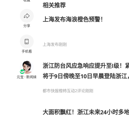
收藏
相关推荐
上海发布海浪橙色预警！
分享
上海发布
刚刚
手机看
浙江防台风应急响应提升至Ⅰ级！紧
将于9日傍晚至10日早晨登陆浙
元宝 · 新闻妹
近，局部特大暴雨
都市快报橙柿互动
2评论
刚刚
大面积飘红！浙江未来24小时多