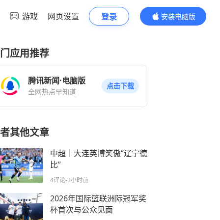
游戏
网页设置
登录
安装电脑版
内容更精彩
门应用推荐
腾讯新闻·电脑版
点击下载
全网热点早知道
者其他文章
中超｜大连英博笑傲“辽宁德
比”
4评论
-3小时前
2026年国际篮联洲际冠军奖
杯首次与公众见面