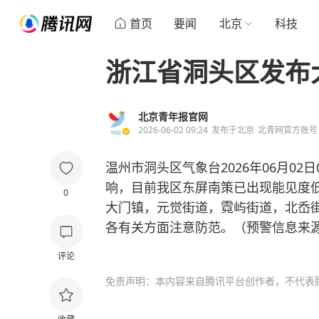
首页
要闻
北京
科技
浙江省洞头区发布
北京青年报官网
2026-06-02 09:24
发布于
北京
北青网官方账号
温州市洞头区气象台2026年06月02
响，目前我区东屏南策已出现能见度低
0
大门镇，元觉街道，霓屿街道，北岙
各有关方面注意防范。（预警信息来
评论
免责声明：本内容来自腾讯平台创作者，不代表