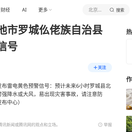
财经
AI
更多
北京青年报官网
搜索
池市罗城仫佬族自治县
热
信号
关注
作
6分发布雷电黄色预警信号：预计未来6小时罗城县北
时强降水或大风，易出现灾害事故，请注意防
发布中心）
腾讯新闻或腾讯网的观点和立场。
举报