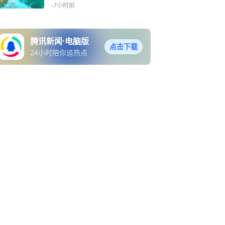
俗……海外游客沉浸体验
-7小时前
腾讯新闻·电脑版
点击下载
24小时陪你追热点