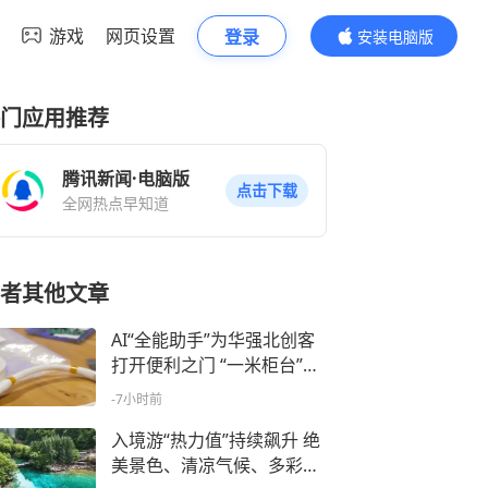
游戏
网页设置
登录
安装电脑版
内容更精彩
门应用推荐
腾讯新闻·电脑版
点击下载
全网热点早知道
者其他文章
AI“全能助手”为华强北创客
打开便利之门 “一米柜台”从
交易空间升级为创新体验空
-7小时前
间
入境游“热力值”持续飙升 绝
美景色、清凉气候、多彩民