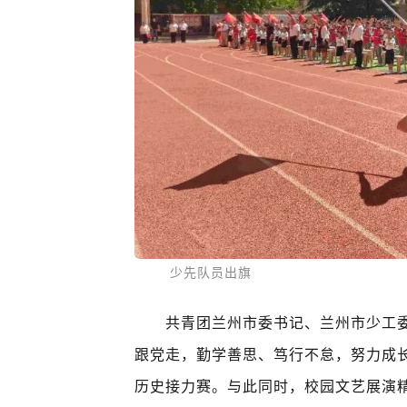
少先队员出旗
共青团兰州市委书记、兰州市少工
跟党走，勤学善思、笃行不怠，努力成
历史接力赛。与此同时，校园文艺展演