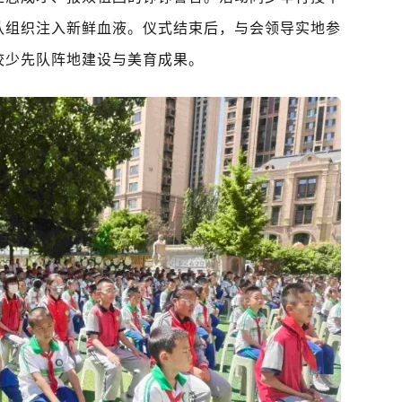
队组织注入新鲜血液。仪式结束后，与会领导实地参
校少先队阵地建设与美育成果。