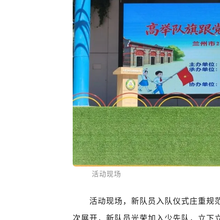
活动现场
活动现场，新队员入队仪式庄重规
次展开，新队员光荣加入少先队，立下