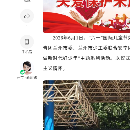
收藏
1
2026年6月1日，“六一”国际儿
青团兰州市委、兰州市少工委联合安宁
手机看
做新时代好少年”主题系列活动。以仪
主义情怀。
元宝 · 新闻妹