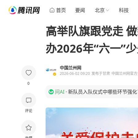
首页
要闻
北京
科技
高举队旗跟党走 做
办2026年“六一
中国兰州网
2026-06-02 09:20
发布于
甘肃
中国兰州网官方
0
问AI
·
新队员入队仪式中哪些环节强化
评论