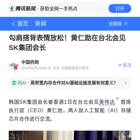
· 获取全网一手热点
打开
首页
新闻
无障碍
勾肩搭背表情放松！黄仁勋在台北会见
SK集团会长
中国侨网
关注
2026年6月2日09:20
北京
中国侨网官方账号
问AI
·
高带宽内存合作对AI基础设施发展有何意义？
韩国SK集团会长崔泰源1日在台北会见
英伟达
首席
执行官（CEO）黄仁勋，两人就人工智能（AI）存储
芯片合作进行交流。