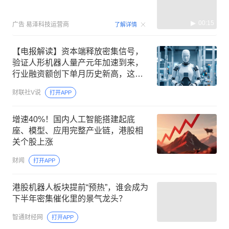
00:15
广告
易泽科技运营商
了解详情
【电报解读】资本端释放密集信号，
验证人形机器人量产元年加速到来，
行业融资额创下单月历史新高，这家
公司重点布局关节模组与灵巧手
财联社V说
打开APP
增速40%！国内人工智能搭建起底
座、模型、应用完整产业链，港股相
关个股上涨
财闻
打开APP
港股机器人板块提前“预热”，谁会成为
下半年密集催化里的景气龙头？
智通财经网
打开APP