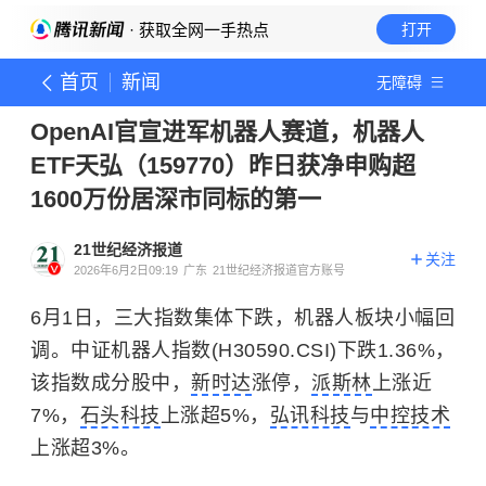
· 获取全网一手热点
打开
首页
新闻
无障碍
OpenAI官宣进军机器人赛道，机器人
ETF天弘（159770）昨日获净申购超
1600万份居深市同标的第一
21世纪经济报道
关注
2026年6月2日09:19
广东
21世纪经济报道官方账号
6月1日，三大指数集体下跌，机器人板块小幅回
调。中证机器人指数(H30590.CSI)下跌1.36%，
该指数成分股中，
新时达
涨停，
派斯林
上涨近
7%，
石头科技
上涨超5%，
弘讯科技
与
中控技术
上涨超3%。