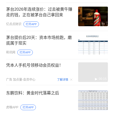
茅台2026年连续涨价：过去被黄牛赚
走的钱，正在被茅台自己拿回来
亿点点财识
打开APP
茅台提价后20天：资本市场抢跑，磨
底属于现实
和讯网
打开APP
凭本人手机号领移动会员权益！
00:15
广告
加点量-会员中心
了解详情
东鹏饮料：黄金时代落幕之后
虎嗅APP
打开APP