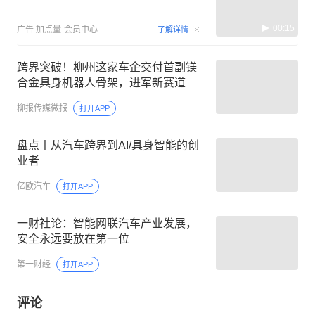
00:15
广告
加点量-会员中心
了解详情
跨界突破！柳州这家车企交付首副镁
合金具身机器人骨架，进军新赛道
柳报传媒微报
打开APP
盘点丨从汽车跨界到AI/具身智能的创
业者
亿欧汽车
打开APP
一财社论：智能网联汽车产业发展，
安全永远要放在第一位
第一财经
打开APP
评论