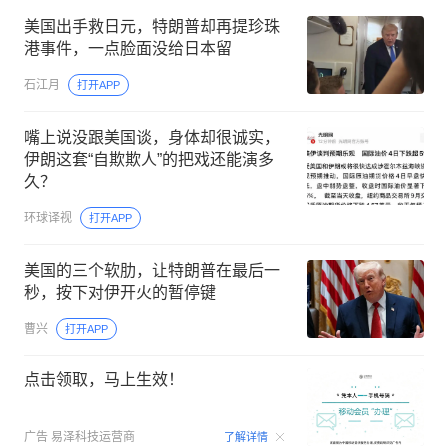
美国出手救日元，特朗普却再提珍珠
港事件，一点脸面没给日本留
石江月
打开APP
嘴上说没跟美国谈，身体却很诚实，
伊朗这套“自欺欺人”的把戏还能演多
久？
环球译视
打开APP
美国的三个软肋，让特朗普在最后一
秒，按下对伊开火的暂停键
曹兴
打开APP
点击领取，马上生效！
00:09
广告
易泽科技运营商
了解详情