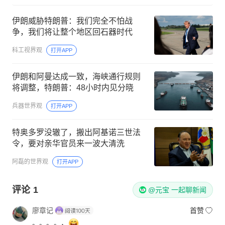
伊朗威胁特朗普：我们完全不怕战
争，我们将让整个地区回石器时代
科工视界观
打开APP
伊朗和阿曼达成一致，海峡通行规则
将调整，特朗普：48小时内见分晓
兵器世界观
打开APP
特奥多罗没辙了，搬出阿基诺三世法
令，要对亲华官员来一波大清洗
阿磊的世界观
打开APP
评论
1
@元宝 一起聊新闻
廖章记
首赞
。。。。，