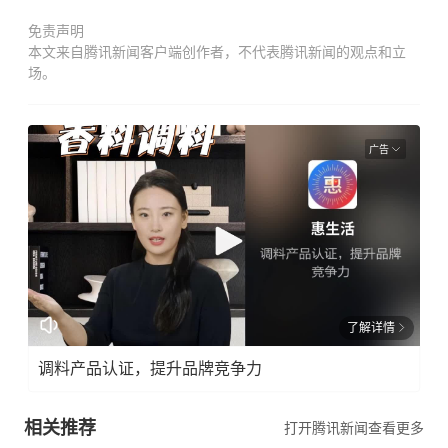
免责声明
本文来自腾讯新闻客户端创作者，不代表腾讯新闻的观点和立
场。
广告
了解详情
调料产品认证，提升品牌竞争力
相关推荐
打开腾讯新闻查看更多