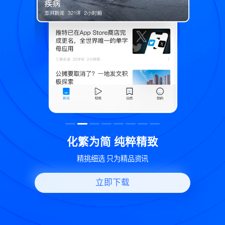
致
世界变化 热问一下
好问题好回答 多元视角看问题
立即下载