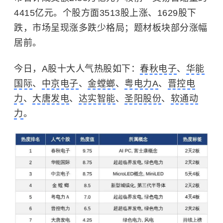
4415亿元。个股方面3513股上涨、1629股下
跌，市场呈现涨多跌少格局；题材板块部分涨幅
居前。
今日，A股十大人气热股如下：
春秋电子
、
华能
国际
、
中京电子
、
金螳螂
、
粤电力A
、
晋控电
力
、
大唐发电
、
达实智能
、
圣阳股份
、
软通动
力
。