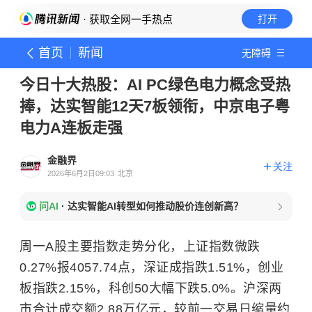
· 获取全网一手热点
打开
首页
新闻
无障碍
今日十大热股：AI PC绿色电力概念受热
捧，达实智能12天7板领衔，中京电子粤
电力A连板走强
金融界
关注
2026年6月2日09:03
北京
问AI
·
达实智能AI转型如何推动股价连创新高？
周一A股主要指数走势分化，上证指数微跌
0.27%报4057.74点，深证成指跌1.51%，创业
板指跌2.15%，科创50大幅下跌5.0%。沪深两
市合计成交额2.88万亿元，较前一交易日缩量约