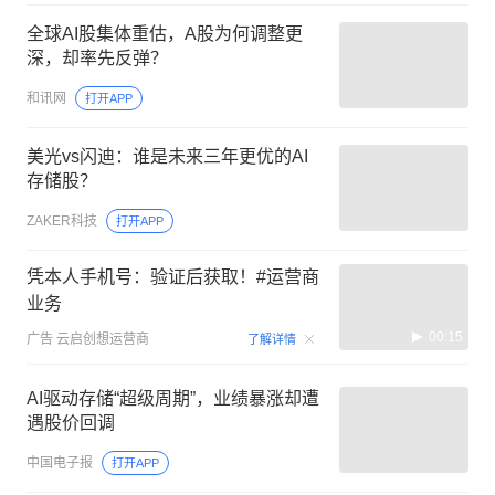
额净买入这家公司
全球AI股集体重估，A股为何调整更
深，却率先反弹？
和讯网
打开APP
美光vs闪迪：谁是未来三年更优的AI
存储股？
ZAKER科技
打开APP
凭本人手机号：验证后获取！#运营商
业务
00:15
广告
云启创想运营商
了解详情
AI驱动存储“超级周期”，业绩暴涨却遭
遇股价回调
中国电子报
打开APP