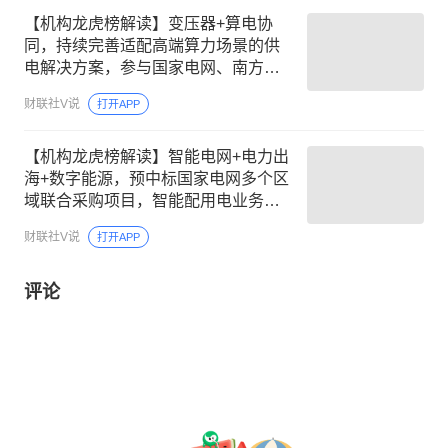
【机构龙虎榜解读】变压器+算电协
同，持续完善适配高端算力场景的供
电解决方案，参与国家电网、南方电
网等重大工程，与维斯塔斯、通用电
财联社V说
打开APP
气等海外头部企业合作，机构大额净
买入这家公司
【机构龙虎榜解读】智能电网+电力出
海+数字能源，预中标国家电网多个区
域联合采购项目，智能配用电业务覆
盖全球110余国，境外营收占比近
财联社V说
打开APP
70%，这家公司获净买入
评论