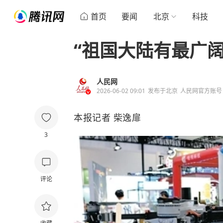
首页
要闻
北京
科技
“祖国大陆有最广阔
人民网
2026-06-02 09:01
发布于
北京
人民网官方账号
本报记者 柴逸扉
3
评论