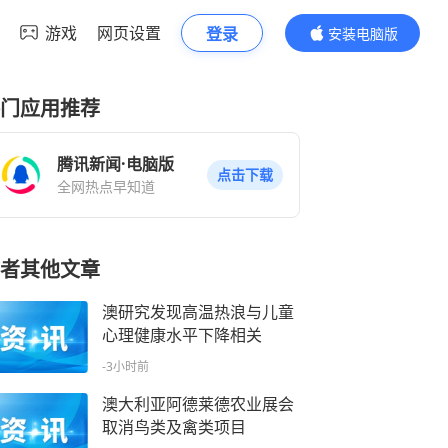
游戏
网页设置
登录
安装电脑版
内容更精彩
门应用推荐
腾讯新闻·电脑版
点击下载
全网热点早知道
者其他文章
澳研究发现高温热浪与儿童
心理健康水平下降相关
-3小时前
澳大利亚阿德莱德农业展会
取消鸟类及禽类项目