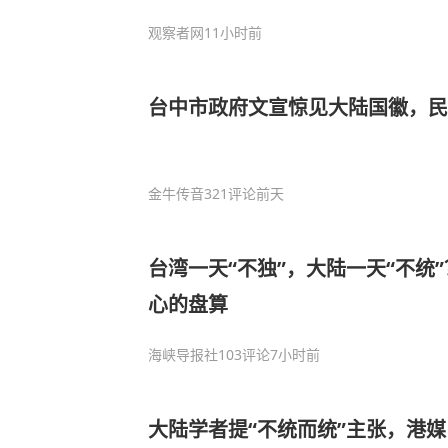
观察者网
11小时前
台中市政府文宣惊见大陆国徽，
金牛传音
321评论
前天
台湾一天“不独”，大陆一天“不统
心的盘算
海峡导报社
103评论
7小时前
大陆学者提“不统而统”主张，港媒