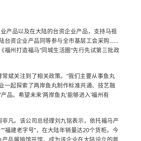
企业产品以及在大陆的台资企业产品，支持马祖
陆台资企业产品同等参与全市基层工会采购……
《福州打造福马“同城生活圈”先行先试第三批政
常斌关注到了相关政策。“我们主要从事鱼丸
业一起探索了两岸鱼丸制作标准共通、技艺融
产品。希望未来‘两岸鱼丸’能够进入‘福州有
闹非凡。该公司总经理刘九铭表示，依托福马产
”“福建老字号”，在大陆年销量达20个货柜。今
色产品展销馆开馆，成为该企业在大陆设立的首