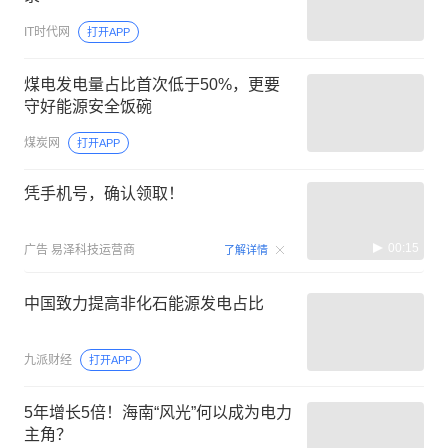
IT时代网
打开APP
煤电发电量占比首次低于50%，更要
守好能源安全饭碗
煤炭网
打开APP
凭手机号，确认领取！
00:15
广告
易泽科技运营商
了解详情
中国致力提高非化石能源发电占比
九派财经
打开APP
5年增长5倍！海南“风光”何以成为电力
主角？