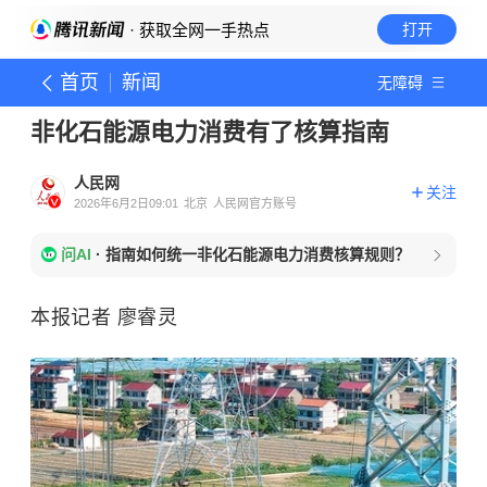
· 获取全网一手热点
打开
首页
新闻
无障碍
非化石能源电力消费有了核算指南
人民网
关注
2026年6月2日09:01
北京
人民网官方账号
问AI
·
指南如何统一非化石能源电力消费核算规则？
本报记者 廖睿灵