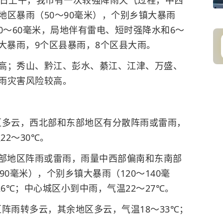
3日上午，我市有一次较强降雨天气过程，中西
区暴雨（50～90毫米），个别乡镇大暴雨
40～60毫米，局地伴有雷电、短时强降水和6～
县大暴雨，9个区县暴雨，8个区县大雨。
高；秀山、黔江、彭水、綦江、江津、万盛、
雨灾害风险较高。
地区多云，西北部和东部地区有分散阵雨或雷雨，
22～30℃。
，大部地区阵雨或雷雨，雨量中西部偏南和东南部
0毫米），个别乡镇大暴雨（120～140毫
6℃；中心城区小到中雨，气温22～27℃。
区阵雨转多云，其余地区多云，气温18～33℃；