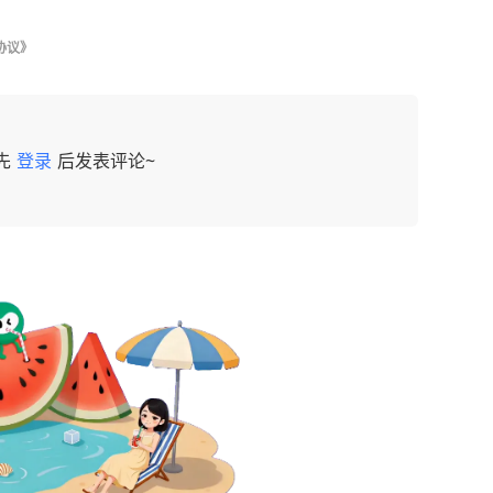
协议》
先
登录
后发表评论~