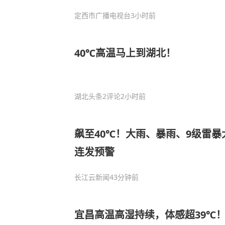
定西市广播电视台
3小时前
40℃高温马上到湖北！
湖北头条
2评论
2小时前
飙至40℃！大雨、暴雨、9级雷
连发预警
长江云新闻
43分钟前
宜昌高温高湿持续，体感超39℃