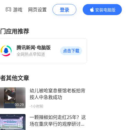
游戏
网页设置
登录
安装电脑版
内容更精彩
门应用推荐
腾讯新闻·电脑版
点击下载
全网热点早知道
者其他文章
幼儿被呛窒息餐馆老板拍背
按人中急救成功
00:29
-1小时前
一颗辣椒如何走红25年？这
场在重庆举行的观摩研讨会