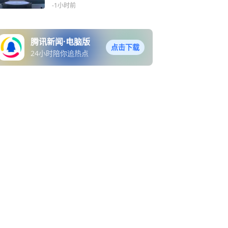
说清楚了
-1小时前
腾讯新闻·电脑版
点击下载
24小时陪你追热点