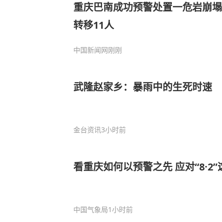
重庆巴南成功预警处置一危岩崩塌险情 多方
转移11人
中国新闻网
刚刚
武隆赵家乡：暴雨中的生死时速
金台资讯
3小时前
看重庆如何以预警之先 应对“8·2
中国气象局
1小时前