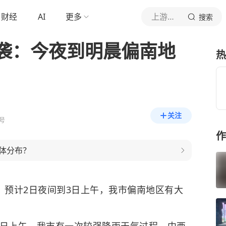
财经
AI
更多
上游新闻
搜索
袭：今夜到明晨偏南地
热
关注
号
作
体分布？
，预计2日夜间到3日上午，我市偏南地区有大