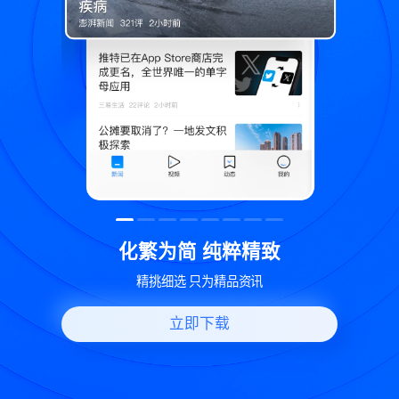
粹精致
世界变化 热问一下
品资讯
好问题好回答 多元视角看问题
立即下载