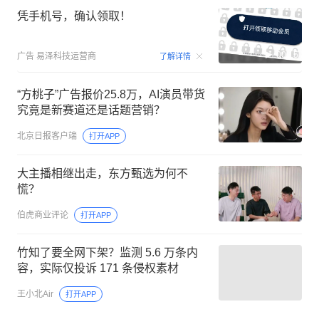
凭手机号，确认领取！
00:15
广告
易泽科技运营商
了解详情
“方桃子”广告报价25.8万，AI演员带货
究竟是新赛道还是话题营销？
北京日报客户端
打开APP
大主播相继出走，东方甄选为何不
慌？
伯虎商业评论
打开APP
竹知了要全网下架？监测 5.6 万条内
容，实际仅投诉 171 条侵权素材
王小北Air
打开APP