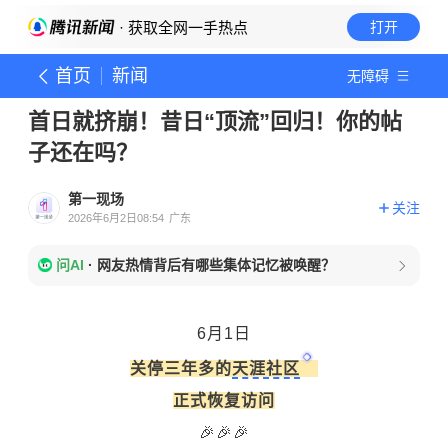
· 获取全网一手热点
打开
首页
新闻
无障碍
首日就挤崩！昔日“顶流”回归！你的帖
子还在吗？
第一现场
关注
2026年6月2日08:54
广东
问AI
·
网友热情背后有哪些集体记忆被唤醒？
6月1日
关停三年多的
天涯社区
正式恢复访问
🎉🎉🎉