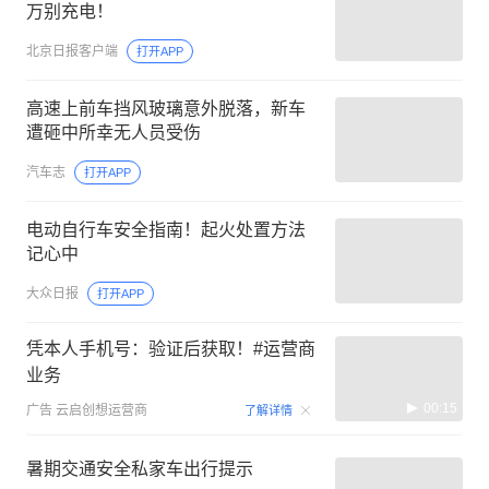
万别充电！
北京日报客户端
打开APP
高速上前车挡风玻璃意外脱落，新车
遭砸中所幸无人员受伤
汽车志
打开APP
电动自行车安全指南！起火处置方法
记心中
大众日报
打开APP
凭本人手机号：验证后获取！#运营商
业务
00:15
广告
云启创想运营商
了解详情
暑期交通安全私家车出行提示