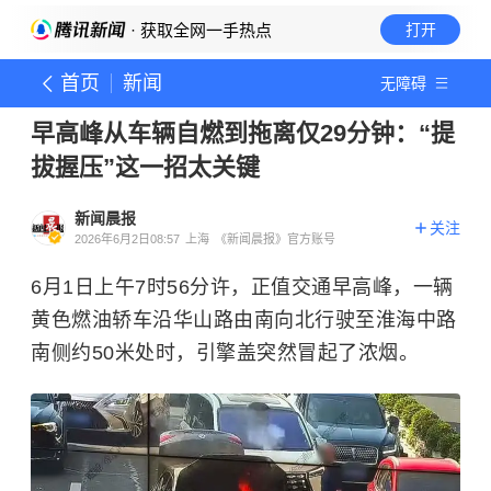
· 获取全网一手热点
打开
首页
新闻
无障碍
早高峰从车辆自燃到拖离仅29分钟：“提
拔握压”这一招太关键
新闻晨报
关注
2026年6月2日08:57
上海
《新闻晨报》官方账号
6月1日上午7时56分许，正值交通早高峰，一辆
黄色燃油轿车沿华山路由南向北行驶至淮海中路
南侧约50米处时，引擎盖突然冒起了浓烟。