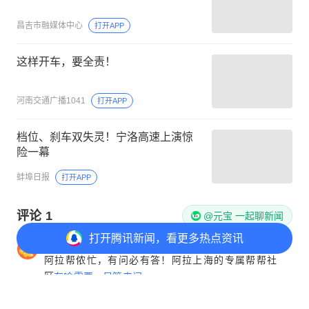
昌吉市融媒体中心
打开APP
这样开车，要全责！
河南交通广播1041
打开APP
档位、刹车双失灵！宁洛高速上演惊
险一幕
蚌埠日报
打开APP
评论
1
@元宝 一起聊新闻
打开
腾讯新闻，看更多热点资讯
鹅叨叨
阿拉帮侬忙，有问必有答！阿拉上海的专属帮帮社
区
有啥需要，尽管来问
北京网友
5分钟前